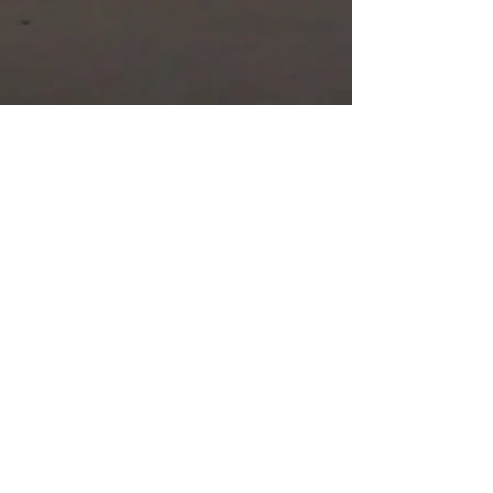
Siga-nos
Contate-nos:
214 407 206
Confederação
Portuguesa do Yoga
© 2005 - Áshrama de
Oeiras - Centro do Yoga
-. Todos os direitos